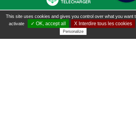
TÉLÉCHARGER
This site uses cookies and gives you control over what you want 
activate
✓ OK, accept all
X Interdire tous les cookies
Personalize
Communauté de Communes de la
Région de Molsheim-Mutzig
18
communes
Altorf
Gresswiller